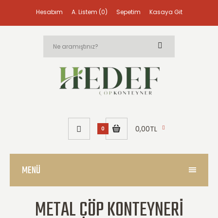
Hesabım
A. Listem (0)
Sepetim
Kasaya Git
0,00TL
0
MENÜ
METAL ÇÖP KONTEYNERI