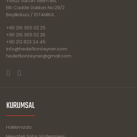
Yavuz Sultan Selim Blv.
Elit Cadde Dükkan No:29/2
Beylikdüzü / İSTANBUL
+90 216 305 02 25
+90 216 305 02 26
+90 212 823 24 45
info@hedefkonteyner.com
hedefkonteyner@gmail.com
KURUMSAL
Hakkımızda
Mesafeli Satış Sözleşmesi