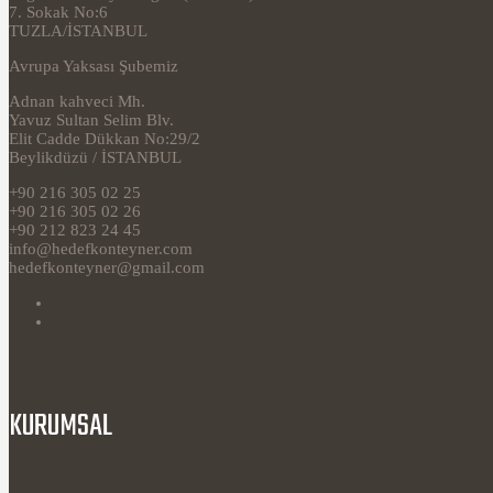
7. Sokak No:6
TUZLA/İSTANBUL
Avrupa Yaksası Şubemiz
Adnan kahveci Mh.
Yavuz Sultan Selim Blv.
Elit Cadde Dükkan No:29/2
Beylikdüzü / İSTANBUL
+90 216 305 02 25
+90 216 305 02 26
+90 212 823 24 45
info@hedefkonteyner.com
hedefkonteyner@gmail.com
KURUMSAL