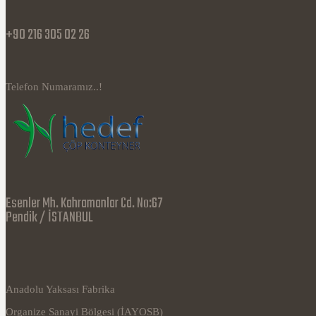
+90 216 305 02 26
Telefon Numaramız..!
Esenler Mh. Kahramanlar Cd. No:67
Pendik / İSTANBUL
Anadolu Yaksası Fabrika
Organize Sanayi Bölgesi (İAYOSB)