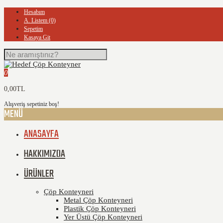
Hesabım
A. Listem (0)
Sepetim
Kasaya Git
0
0,00TL
Alışveriş sepetiniz boş!
MENÜ
ANASAYFA
HAKKIMIZDA
ÜRÜNLER
Çöp Konteyneri
Metal Çöp Konteyneri
Plastik Çöp Konteyneri
Yer Üstü Çöp Konteyneri