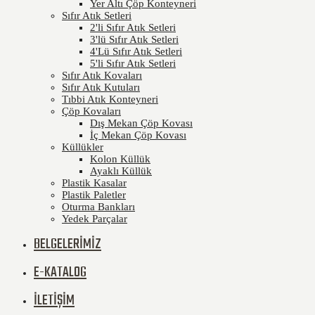
Yer Altı Çöp Konteyneri
Sıfır Atık Setleri
2'li Sıfır Atık Setleri
3'lü Sıfır Atık Setleri
4'Lü Sıfır Atık Setleri
5'li Sıfır Atık Setleri
Sıfır Atık Kovaları
Sıfır Atık Kutuları
Tıbbi Atık Konteyneri
Çöp Kovaları
Dış Mekan Çöp Kovası
İç Mekan Çöp Kovası
Küllükler
Kolon Küllük
Ayaklı Küllük
Plastik Kasalar
Plastik Paletler
Oturma Bankları
Yedek Parçalar
BELGELERİMİZ
E-KATALOG
İLETİŞİM