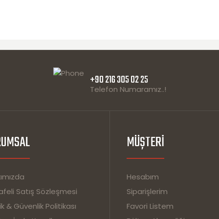
+90 216 305 02 25
Telefon Numaramız..!
RUMSAL
MÜŞTERI
ımızda
Hesabım
feli Satış Sözleşmesi
Siparişlerim
lik & Güvenlik Politikası
Favori Listem