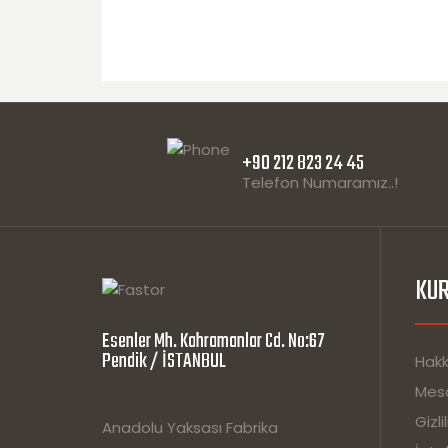
+90 212 823 24 45
Telefon Numaramız..!
KU
Esenler Mh. Kahramanlar Cd. No:67
Pendik / İSTANBUL
Hakk
Mesa
Gizli
Anadolu Yaksası Fabrika