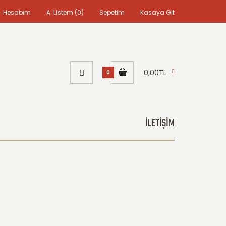
Hesabım
A. Listem (0)
Sepetim
Kasaya Git
0,00TL
0
İLETİŞİM