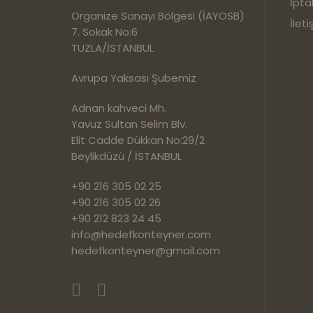
İpta
Organize Sanayi Bölgesi (İAYOSB)
İleti
7. Sokak No:6
TUZLA/İSTANBUL
Avrupa Yaksası Şubemiz
Adnan kahveci Mh.
Yavuz Sultan Selim Blv.
Elit Cadde Dükkan No:29/2
Beylikdüzü / İSTANBUL
+90 216 305 02 25
+90 216 305 02 26
+90 212 823 24 45
info@hedefkonteyner.com
hedefkonteyner@gmail.com