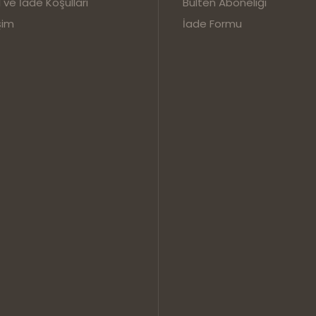
l ve İade Koşulları
Bülten Aboneliği
şim
İade Formu