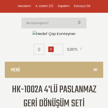
Hesabım
A. Listem (0)
Sepetim
Kasaya Git
0,00TL
0
MENÜ
HK-1002A 4'LÜ PASLANMAZ
GERI DÖNÜŞÜM SETI