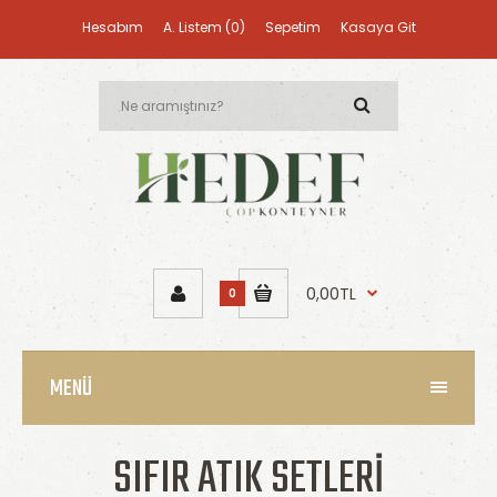
Hesabım
A. Listem (0)
Sepetim
Kasaya Git
0,00TL
0
MENÜ
SIFIR ATIK SETLERI