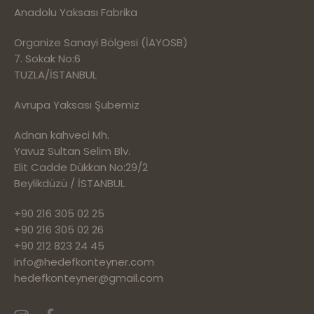
Anadolu Yaksası Fabrika
Organize Sanayi Bölgesi (İAYOSB)
7. Sokak No:6
TUZLA/İSTANBUL
Avrupa Yaksası Şubemiz
Adnan kahveci Mh.
Yavuz Sultan Selim Blv.
Elit Cadde Dükkan No:29/2
Beylikdüzü / İSTANBUL
+90 216 305 02 25
+90 216 305 02 26
+90 212 823 24 45
info@hedefkonteyner.com
hedefkonteyner@gmail.com