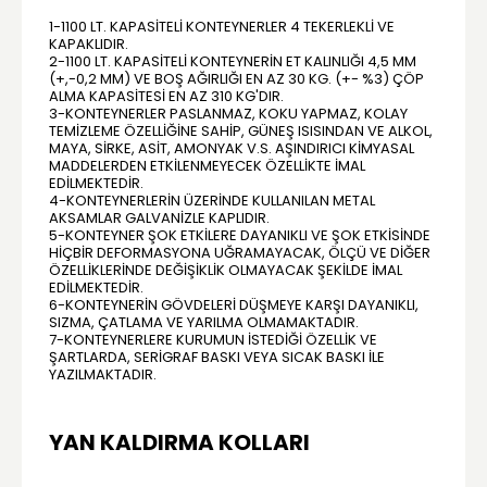
1-1100 LT. KAPASITELI KONTEYNERLER 4 TEKERLEKLI VE
KAPAKLIDIR.
2-1100 LT. KAPASITELI KONTEYNERIN ET KALINLIĞI 4,5 MM
(+,-0,2 MM) VE BOŞ AĞIRLIĞI EN AZ 30 KG. (+- %3) ÇÖP
ALMA KAPASITESI EN AZ 310 KG'DIR.
3-KONTEYNERLER PASLANMAZ, KOKU YAPMAZ, KOLAY
TEMIZLEME ÖZELLIĞINE SAHIP, GÜNEŞ ISISINDAN VE ALKOL,
MAYA, SİRKE, ASİT, AMONYAK V.S. AŞINDIRICI KIMYASAL
MADDELERDEN ETKILENMEYECEK ÖZELLIKTE IMAL
EDILMEKTEDIR.
4-KONTEYNERLERIN ÜZERINDE KULLANILAN METAL
AKSAMLAR GALVANIZLE KAPLIDIR.
5-KONTEYNER ŞOK ETKILERE DAYANIKLI VE ŞOK ETKISINDE
HIÇBIR DEFORMASYONA UĞRAMAYACAK, ÖLÇÜ VE DIĞER
ÖZELLIKLERINDE DEĞIŞIKLIK OLMAYACAK ŞEKILDE IMAL
EDILMEKTEDIR.
6-KONTEYNERIN GÖVDELERI DÜŞMEYE KARŞI DAYANIKLI,
SIZMA, ÇATLAMA VE YARILMA OLMAMAKTADIR.
7-KONTEYNERLERE KURUMUN ISTEDIĞI ÖZELLIK VE
ŞARTLARDA, SERIGRAF BASKI VEYA SICAK BASKI ILE
YAZILMAKTADIR.
YAN KALDIRMA KOLLARI