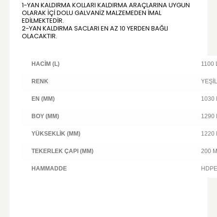
1-YAN KALDIRMA KOLLARI KALDIRMA ARAÇLARINA UYGUN
OLARAK IÇI DOLU GALVANIZ MALZEMEDEN IMAL
EDILMEKTEDIR.
2-YAN KALDIRMA SACLARI EN AZ 10 YERDEN BAĞLI
OLACAKTIR.
HACIM (L)
1100 
RENK
YEŞI
EN (MM)
1030
BOY (MM)
1290
YÜKSEKLIK (MM)
1220
TEKERLEK ÇAPI (MM)
200 
HAMMADDE
HDP