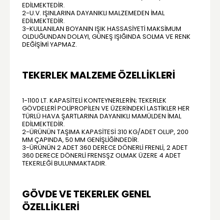
EDILMEKTEDIR.
2-U.V. IŞINLARINA DAYANIKLI MALZEMEDEN IMAL
EDILMEKTEDIR.
3-KULLANILAN BOYANIN IŞIK HASSASIYETI MAKSIMUM
OLDUĞUNDAN DOLAYI, GÜNEŞ IŞIĞINDA SOLMA VE RENK
DEĞIŞIMI YAPMAZ.
TEKERLEK MALZEME ÖZELLIKLERI
1-1100 LT. KAPASITELI KONTEYNERLERIN; TEKERLEK
GÖVDELERI POLIPROPILEN VE ÜZERINDEKI LASTIKLER HER
TÜRLÜ HAVA ŞARTLARINA DAYANIKLI MAMÜLDEN IMAL
EDILMEKTEDIR.
2-ÜRÜNÜN TAŞIMA KAPASITESI 310 KG/ADET OLUP, 200
MM ÇAPINDA, 50 MM GENIŞLIĞINDEDIR.
3-ÜRÜNÜN 2 ADET 360 DERECE DÖNERLI FRENLI, 2 ADET
360 DERECE DÖNERLI FRENSŞZ OLMAK ÜZERE 4 ADET
TEKERLEĞI BULUNMAKTADIR.
GÖVDE VE TEKERLEK GENEL
ÖZELLIKLERI