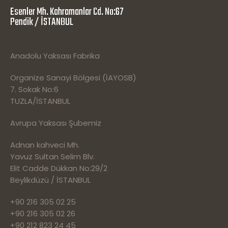
Esenler Mh. Kahramanlar Cd. No:67
Pendik / İSTANBUL
Anadolu Yaksası Fabrika
Organize Sanayi Bölgesi (İAYOSB)
7. Sokak No:6
TUZLA/İSTANBUL
Avrupa Yaksası Şubemiz
Adnan kahveci Mh.
Yavuz Sultan Selim Blv.
Elit Cadde Dükkan No:29/2
Beylikdüzü / İSTANBUL
+90 216 305 02 25
+90 216 305 02 26
+90 212 823 24 45