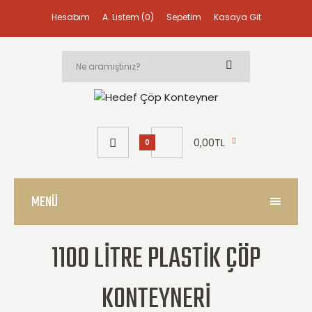
Hesabım
A. Listem (0)
Sepetim
Kasaya Git
0,00TL
0
MENÜ
1100 LITRE PLASTIK ÇÖP
KONTEYNERI