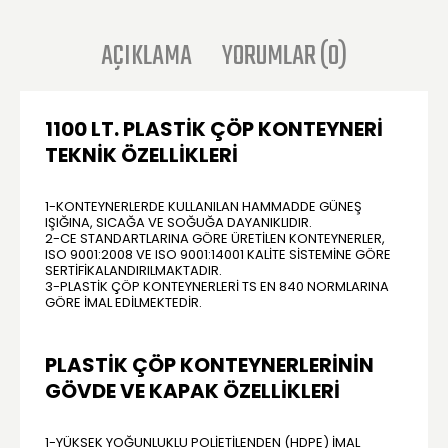
AÇIKLAMA
YORUMLAR (0)
1100 LT. PLASTIK ÇÖP KONTEYNERI
TEKNIK ÖZELLIKLERI
1-KONTEYNERLERDE KULLANILAN HAMMADDE GÜNEŞ
IŞIĞINA, SICAĞA VE SOĞUĞA DAYANIKLIDIR.
2-CE STANDARTLARINA GÖRE ÜRETILEN KONTEYNERLER,
ISO 9001:2008 VE ISO 9001:14001 KALITE SISTEMINE GÖRE
SERTIFIKALANDIRILMAKTADIR.
3-PLASTIK ÇÖP KONTEYNERLERI TS EN 840 NORMLARINA
GÖRE IMAL EDILMEKTEDIR.
PLASTIK ÇÖP KONTEYNERLERININ
GÖVDE VE KAPAK ÖZELLIKLERI
1-YÜKSEK YOĞUNLUKLU POLIETILENDEN (HDPE) IMAL