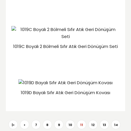
1019C Boyalı 2 Bölmeli Sıfır Atık Geri Dönüşüm Seti
1019D Bayalı Sıfır Atık Geri Dönüşüm Kovası
|<
<
7
8
9
10
11
12
13
14