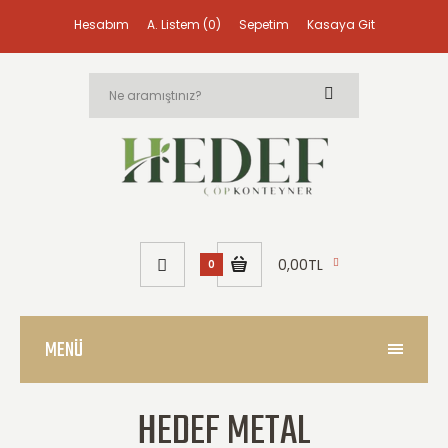
Hesabım
A. Listem (0)
Sepetim
Kasaya Git
0,00TL
0
MENÜ
HEDEF METAL