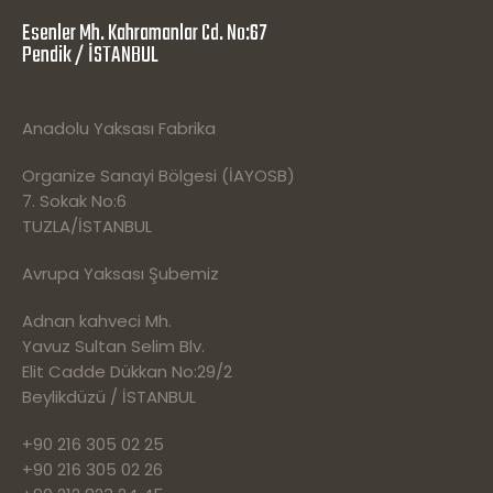
Esenler Mh. Kahramanlar Cd. No:67
Pendik / İSTANBUL
Anadolu Yaksası Fabrika
Organize Sanayi Bölgesi (İAYOSB)
7. Sokak No:6
TUZLA/İSTANBUL
Avrupa Yaksası Şubemiz
Adnan kahveci Mh.
Yavuz Sultan Selim Blv.
Elit Cadde Dükkan No:29/2
Beylikdüzü / İSTANBUL
+90 216 305 02 25
+90 216 305 02 26